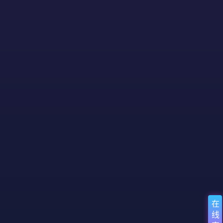
登录网站即可找到入口，随时咨