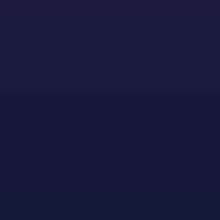
鼎点特别设置了站内咨询服务。